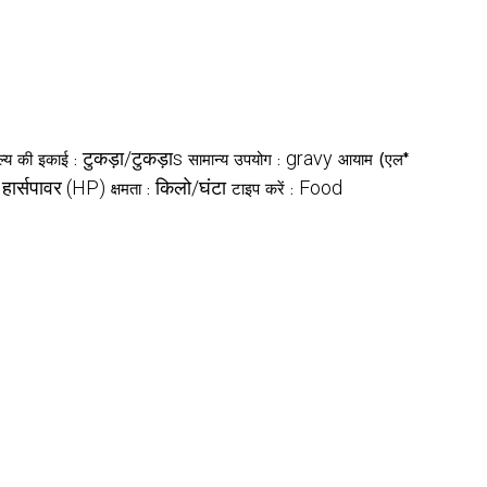
टुकड़ा/टुकड़ाs
gravy
ूल्य की इकाई :
सामान्य उपयोग :
आयाम (एल*
हार्सपावर (HP)
किलो/घंटा
Food
:
क्षमता :
टाइप करें :