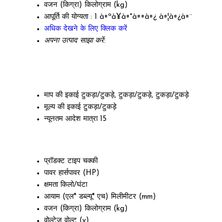
वजन (किग्रा)
किलोग्राम (kg)
आपूर्ति की योग्यता :
1 à¤ªà¥à¤°à¤¤à¤¿ à¤¦à¤¿à¤¨
अधिक देखने के लिए क्लिक करें
अपना उत्पाद साझा करें:
माप की इकाई
टुकड़ा/टुकड़े, टुकड़ा/टुकड़े, टुकड़ा/टुकड़े
मूल्य की इकाई
टुकड़ा/टुकड़े
न्यूनतम आदेश मात्रा
15
प्रॉडक्ट टाइप
चक्की
पावर
हार्सपावर (HP)
क्षमता
किलो/घंटा
आयाम (एल* डब्ल्यू* एच)
मिलीमीटर (mm)
वजन (किग्रा)
किलोग्राम (kg)
वोल्टेज
वोल्ट (v)