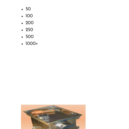
50
100
200
250
500
1000+