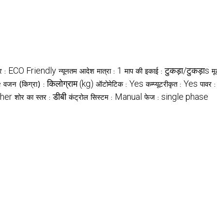
ECO Friendly
1
टुकड़ा/टुकड़ाs
र :
न्यूनतम आदेश मात्रा :
माप की इकाई :
म
e
किलोग्राम (kg)
Yes
Yes
वजन (किग्रा) :
ऑटोमेटिक :
कम्प्यूटरीकृत :
पावर 
her
डीबी
Manual
single phase
शोर का स्तर :
कंट्रोल सिस्टम :
फेज :