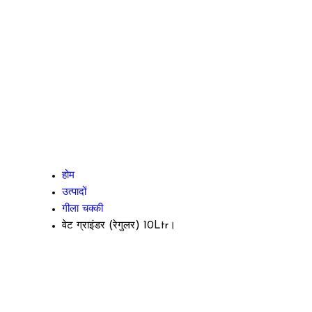
होम
उत्पादों
गीला चक्की
वेट ग्राइंडर (रेगुलर) 10Ltr।