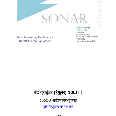
वेट ग्राइंडर (रेगुलर) 10Ltr।
38500 आईएनआर/टुकड़ा
मूल्य/उद्धरण प्राप्त करें