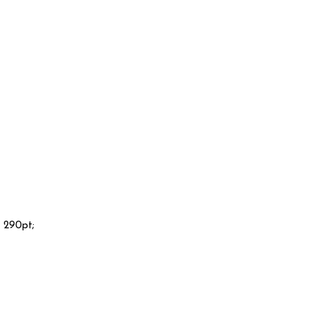
ई: 290pt;