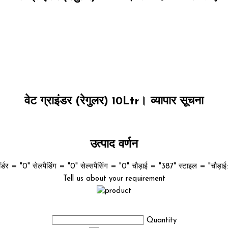
वेट ग्राइंडर (रेगुलर) 10Ltr। व्यापार सूचना
उत्पाद वर्णन
र्डर = "0" सेलपैडिंग = "0" सेल्सपैसिंग = "0" चौड़ाई = "387" स्टाइल = "चौड़ा
Tell us about your requirement
Quantity